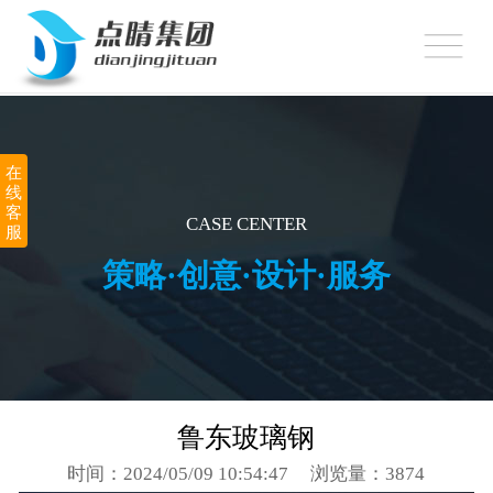
onclick=""
网站首页
360推广
网站建设
在
线
小程序制作
客
CASE CENTER
服
APP定制开发
策略·创意·设计·服务
顽味潍坊
新闻中心
关于点睛
鲁东玻璃钢
时间：2024/05/09 10:54:47
浏览量：3874
联系我们