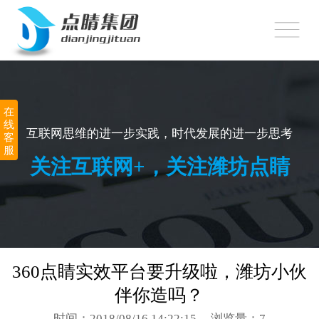
网站首页
360推广
网站建设
在
线
小程序制作
互联网思维的进一步实践，时代发展的进一步思考
客
服
关注互联网+，关注潍坊点睛
APP定制开发
顽味潍坊
新闻中心
360点睛实效平台要升级啦，潍坊小伙
关于点睛
伴你造吗？
联系我们
时间：2018/08/16 14:22:15
浏览量：7