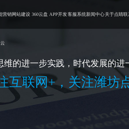
能营销
网站建设
360云盘
APP开发
客服系统
新闻中心
关于点睛
联
云
思维的进一步实践，时代发展的进
注互联网+，关注潍坊